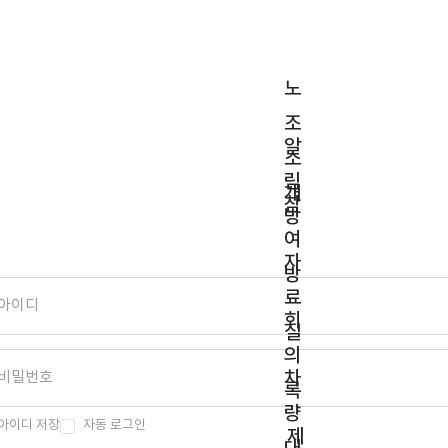
노
조
알
소
림
개
참
방
여
자
방
료
회
실
의
차
록
량
아이디 저장
자동 로그인
제