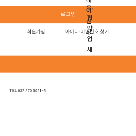
대
휴.
여
로그인
협
신
약
청
회원가입
아이디·비밀번호 찾기
업
체
TEL
032-570-5021~5