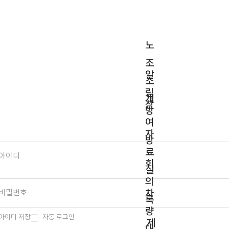
노
조
알
소
림
개
참
방
여
자
방
료
회
실
의
차
록
량
아이디 저장
자동 로그인
제