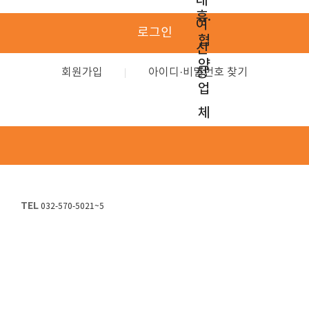
대
휴.
여
로그인
협
신
약
청
회원가입
아이디·비밀번호 찾기
업
체
TEL
032-570-5021~5