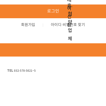
대
휴.
여
로그인
협
신
약
청
회원가입
아이디·비밀번호 찾기
업
체
TEL
032-570-5021~5