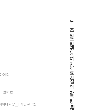
노
조
알
소
림
개
참
방
여
자
방
료
회
실
의
차
록
량
아이디 저장
자동 로그인
제