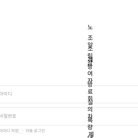
노
조
알
소
림
개
참
방
여
자
방
료
회
실
의
차
록
량
아이디 저장
자동 로그인
제