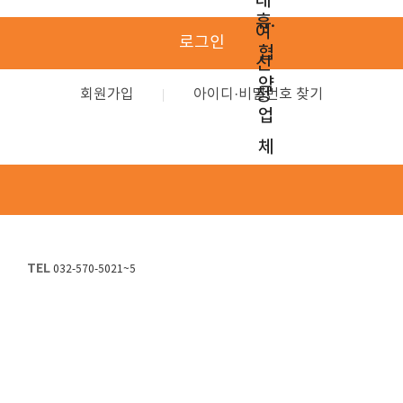
대
휴.
여
로그인
협
신
약
청
회원가입
아이디·비밀번호 찾기
업
체
TEL
032-570-5021~5