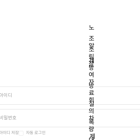
노
조
알
소
림
개
참
방
여
자
방
료
회
실
의
차
록
량
아이디 저장
자동 로그인
제