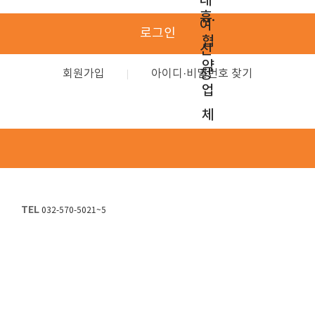
대
휴.
여
로그인
협
신
약
청
회원가입
아이디·비밀번호 찾기
업
체
TEL
032-570-5021~5