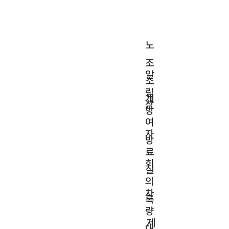
노
조
알
소
림
개
참
방
여
자
방
료
회
실
의
차
록
량
제